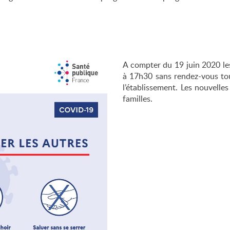
marche qualité
jet d’établissement
ganigramme
A compter du 19 juin 2020 le
s partenaires
à 17h30 sans rendez-vous tou
l’établissement. Les nouvelle
familles.