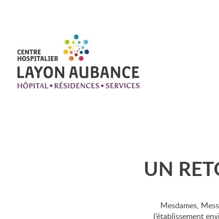
Qu
Le 
No
UN RET
Dro
Les
Mesdames, Messie
l’établissement env