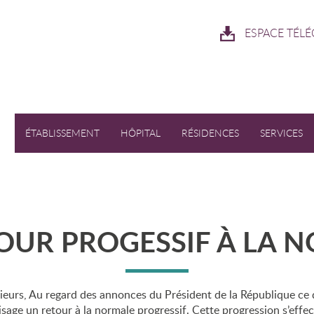
ESPACE TÉL
ÉTABLISSEMENT
HÔPITAL
RÉSIDENCES
SERVICES
i sommes-nous ?
Présentation des résidences
RESERVATION
mot de la Directrice
Animation & vie sociale
s valeurs
Vie quotidienne à l’EHPAD
OUR PROGESSIF À LA 
its des usagers
 instances
urs, Au regard des annonces du Président de la République ce 
isage un retour à la normale progressif. Cette progression s’eff